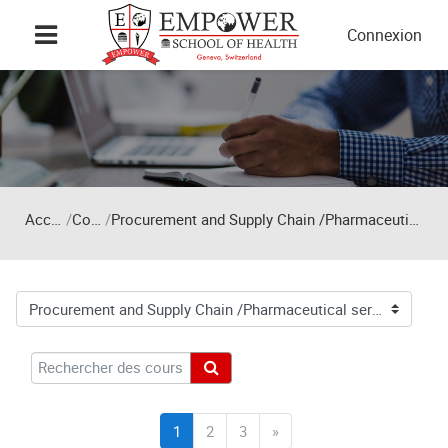
Passer au contenu principal
Connexion
Accueil
Cours
Procurement and Supply Chain /Pharmaceutical services
Catégories de cours
Rechercher des cours
Rechercher des cours
(actuel)
Page suivante
1
2
3
»